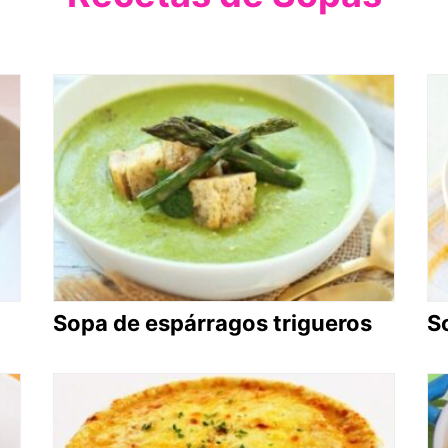
Sopa de espárragos trigueros
S