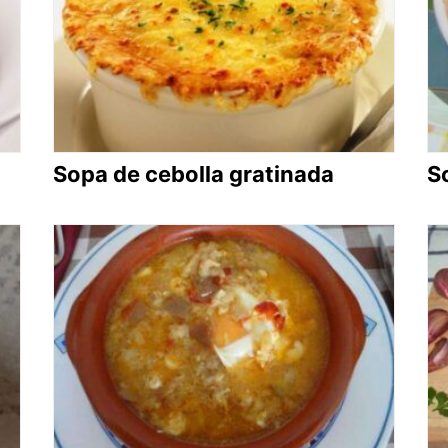
Sopa de cebolla gratinada
S