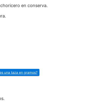
 choricero en conserva.
ra.
es una taza en gramos?
os.