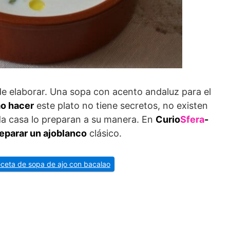
de elaborar. Una sopa con acento andaluz para el
o hacer
este plato no tiene secretos, no existen
da casa lo preparan a su manera. En
Curio
Sfera
-
eparar un ajoblanco
clásico.
receta de sopa de ajo con bacalao