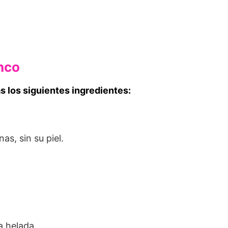
nco
s los siguientes ingredientes:
as, sin su piel.
a helada.