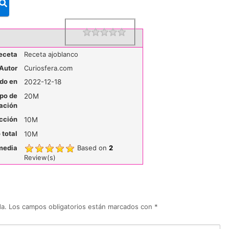
1 star
2 stars
3 stars
4 stars
5 stars
Rating
eceta
Receta ajoblanco
Autor
Curiosfera.com
do en
2022-12-18
po de
20M
ación
cción
10M
total
10M
media
Based on
2
Review(s)
da.
Los campos obligatorios están marcados con
*