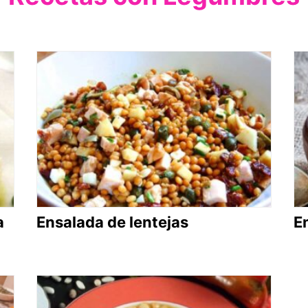
a
Ensalada de lentejas
E