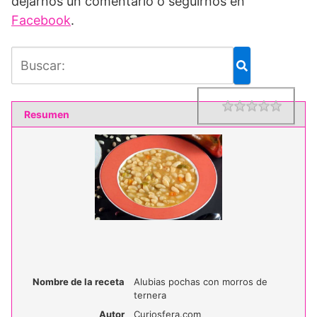
dejarnos un comentario o seguirnos en
Facebook
.
1 star
2 star
3 star
4 star
5 star
Rating
Resumen
Nombre de la receta
Alubias pochas con morros de
ternera
Autor
Curiosfera.com