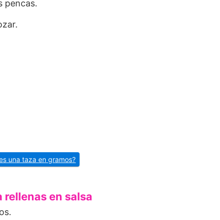
as pencas.
ozar.
es una taza en gramos?
rellenas en salsa
os.