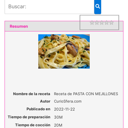
1 star
2 star
3 star
4 star
5 star
Rating
Resumen
Nombre de la receta
Receta de PASTA CON MEJILLONES
Autor
CurioSfera.com
Publicado en
2022-11-22
Tiempo de preparación
30M
Tiempo de cocción
20M