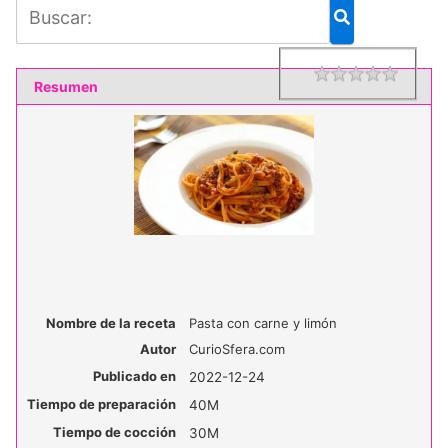
1 star
2 star
3 star
4 star
5 star
Rating
Resumen
Nombre de la receta
Pasta con carne y limón
Autor
CurioSfera.com
Publicado en
2022-12-24
Tiempo de preparación
40M
Tiempo de cocción
30M