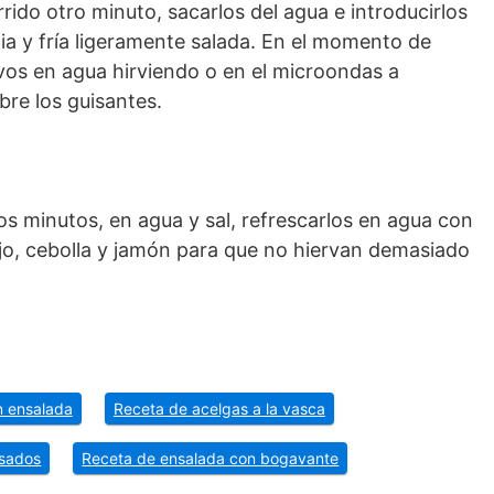
rido otro minuto, sacarlos del agua e introducirlos
a y fría ligeramente salada. En el momento de
evos en agua hirviendo o en el microondas a
bre los guisantes.
s minutos, en agua y sal, refrescarlos en agua con
e ajo, cebolla y jamón para que no hiervan demasiado
n ensalada
Receta de acelgas a la vasca
asados
Receta de ensalada con bogavante