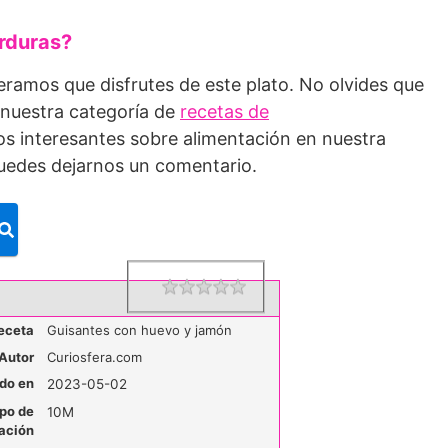
rduras?
eramos que disfrutes de este plato. No olvides que
 nuestra categoría de
recetas de
s interesantes sobre alimentación en nuestra
puedes dejarnos un comentario.
1 star
2 stars
3 stars
4 stars
5 stars
Rating
eceta
Guisantes con huevo y jamón
Autor
Curiosfera.com
do en
2023-05-02
po de
10M
ación