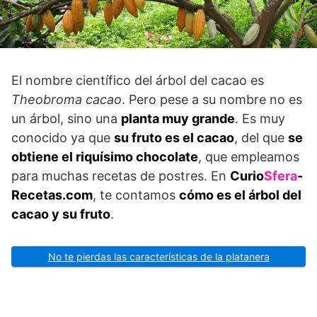
El nombre científico del árbol del cacao es
Theobroma cacao
. Pero pese a su nombre no es
un árbol, sino una
planta muy grande
. Es muy
conocido ya que
su fruto es el cacao
, del que
se
obtiene el riquísimo chocolate
, que empleamos
para muchas recetas de postres. En
Curio
Sfera
-
Recetas.com
, te contamos
cómo es el árbol del
cacao y su fruto
.
No te pierdas las características de la platanera