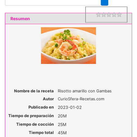
1 star
2 star
3 star
4 star
5 star
Rating
Resumen
Nombre de la receta
Risotto amarillo con Gambas
Autor
CurioSfera-Recetas.com
Publicado en
2023-01-02
Tiempo de preparación
20M
Tiempo de cocción
25M
Tiempo total
45M