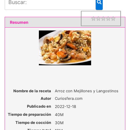
1 star
2 star
3 star
4 star
5 star
Rating
Resumen
Nombre de la receta
Arroz con Mejillones y Langostinos
Autor
Curiosfera.com
Publicado en
2022-12-18
Tiempo de preparación
40M
Tiempo de cocción
30M