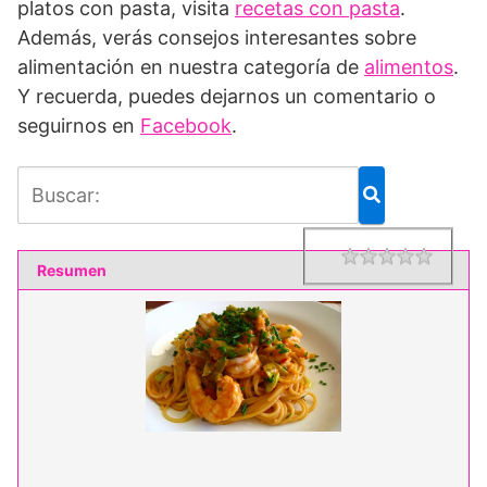
platos con pasta, visita
recetas con pasta
.
Además, verás consejos interesantes sobre
alimentación en nuestra categoría de
alimentos
.
Y recuerda, puedes dejarnos un comentario o
seguirnos en
Facebook
.
1 star
2 star
3 star
4 star
5 star
Rating
Resumen