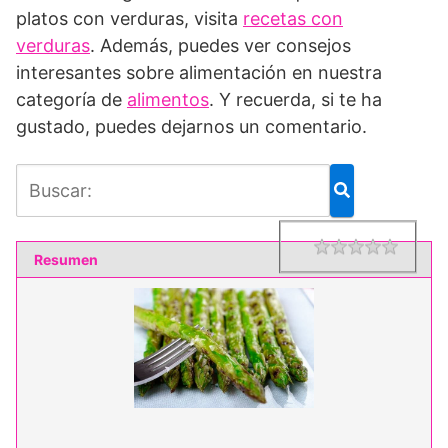
platos con verduras, visita
recetas con
verduras
. Además, puedes ver consejos
interesantes sobre alimentación en nuestra
categoría de
alimentos
. Y recuerda, si te ha
gustado, puedes dejarnos un comentario.
1 star
2 star
3 star
4 star
5 star
Rating
Resumen