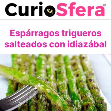
Saltar
al
contenido
Espárragos trigueros
salteados con idiazábal