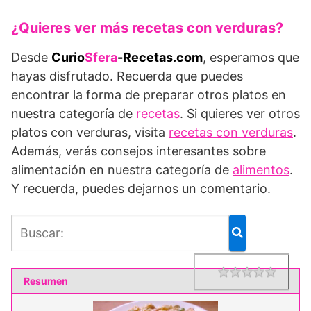
¿Quieres ver más recetas con verduras?
Desde
Curio
Sfera
-Recetas.com
, esperamos que
hayas disfrutado. Recuerda que puedes
encontrar la forma de preparar otros platos en
nuestra categoría de
recetas
. Si quieres ver otros
platos con verduras, visita
recetas con verduras
.
Además, verás consejos interesantes sobre
alimentación en nuestra categoría de
alimentos
.
Y recuerda, puedes dejarnos un comentario.
1 star
2 star
3 star
4 star
5 star
Rating
Resumen