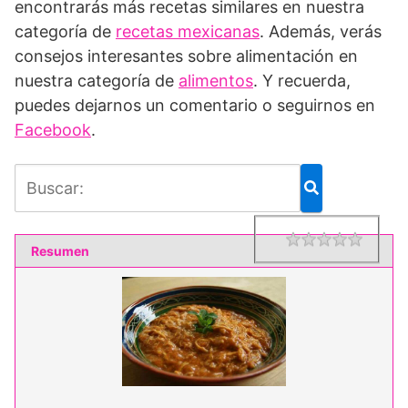
encontrarás más recetas similares en nuestra
categoría de
recetas mexicanas
. Además, verás
consejos interesantes sobre alimentación en
nuestra categoría de
alimentos
. Y recuerda,
puedes dejarnos un comentario o seguirnos en
Facebook
.
1 star
2 star
3 star
4 star
5 star
Rating
Resumen