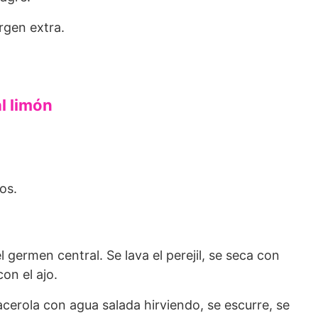
rgen extra.
l limón
os.
el germen central. Se lava el perejil, se seca con
on el ajo.
acerola con agua salada hirviendo, se escurre, se