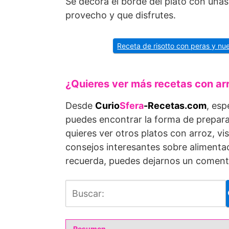
Se decora el borde del plato con unas h
provecho y que disfrutes.
Receta de risotto con peras y nu
¿Quieres ver más recetas con ar
Desde
Curio
Sfera
-Recetas.com
, es
puedes encontrar la forma de prepara
quieres ver otros platos con arroz, vi
consejos interesantes sobre alimenta
recuerda, puedes dejarnos un coment
Resumen