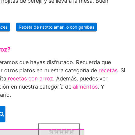
ojitas de perejil y se lleva a la mesa. Buen
eces
Receta de risotto amarillo con gambas
roz?
peramos que hayas disfrutado. Recuerda que
r otros platos en nuestra categoría de
recetas
. Si
sita
recetas con arroz
. Además, puedes ver
ción en nuestra categoría de
alimentos
. Y
ario.
1 star
2 stars
3 stars
4 stars
5 stars
Rating