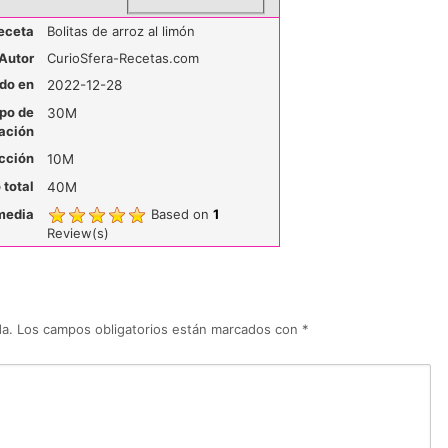
eceta
Bolitas de arroz al limón
Autor
CurioSfera-Recetas.com
do en
2022-12-28
po de
30M
ación
cción
10M
total
40M
media
Based on
1
Review(s)
da.
Los campos obligatorios están marcados con
*