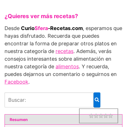
¿Quieres ver más recetas?
Desde
Curio
Sfera
-Recetas.com
, esperamos que
hayas disfrutado. Recuerda que puedes
encontrar la forma de preparar otros platos en
nuestra categoría de
recetas
. Además, verás
consejos interesantes sobre alimentación en
nuestra categoría de
alimentos
. Y recuerda,
puedes dejarnos un comentario o seguirnos en
Facebook
.
1 star
2 star
3 star
4 star
5 star
Rating
Resumen