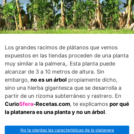
Los grandes racimos de plátanos que vemos
expuestos en las tien­das proceden de una planta
muy similar a la palmera,. Esta planta puede
alcanzar de 3 a 10 metros de al­tura. Sin
embargo,
no es un árbol
propiamente dicho,
sino una hierba gigantesca que se desarro­lla a
partir de un rizoma subterráneo y rastrero. En
Curio
Sfera
-Recetas.com
, te explicamos
por qué
la platanera es una planta y no un árbol
.
No te pierdas las características de la platanera