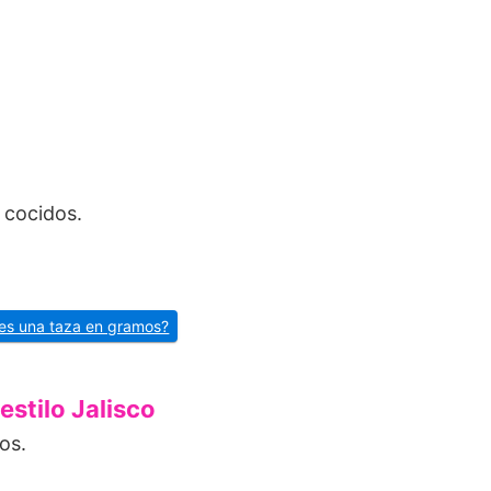
) cocidos.
es una taza en gramos?
stilo Jalisco
os.