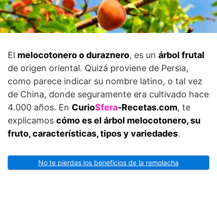
El
melocotonero o duraznero
, es un
árbol frutal
de origen oriental. Quizá proviene de Persia,
como parece indicar su nombre latino, o tal vez
de China, donde seguramente era cultivado hace
4.000 años. En
Curio
Sfera
-Recetas.com
, te
explicamos
cómo es el árbol melocotonero, su
fruto,
características, tipos y variedades
.
No te pierdas los beneficios de la remolacha