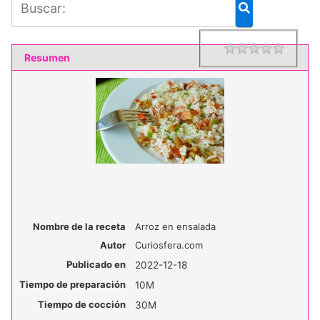
1 star
2 star
3 star
4 star
5 star
Rating
Resumen
Nombre de la receta
Arroz en ensalada
Autor
Curiosfera.com
Publicado en
2022-12-18
Tiempo de preparación
10M
Tiempo de cocción
30M