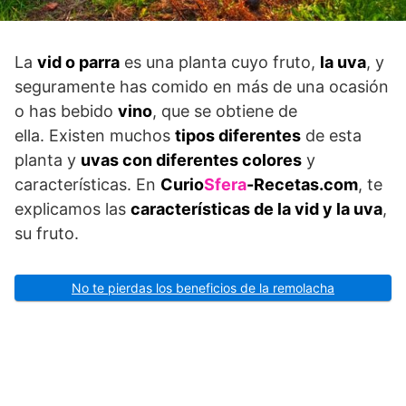
La
vid o parra
es una planta cuyo fruto,
la uva
, y
seguramente has comido en más de una ocasión
o has bebido
vino
, que se obtiene de
ella. Existen muchos
tipos diferentes
de esta
planta y
uvas con diferentes colores
y
características. En
Curio
Sfera
-Recetas.com
, te
explicamos las
características de la vid y la uva
,
su fruto.
No te pierdas los beneficios de la remolacha